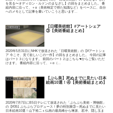
を見る〜オディロン・ルドンのまなざし】の回をまとめました。 番
組内容に沿って、＋α（美術検定で得た知識など）をベースに、自分
へのメモとして記事を書いていこうと思います...
【日曜美術館】#アートシェア
日曜美術館
③【美術番組まとめ】
2020年5月31日にNHKで放送された「日曜美術館」の【#アートシェ
ア 今こそ、見て欲しいこの一作】の回をまとめました。 今回の記事
はパート３になります。 前回のパート２はこちら☚からご覧いただ
けます。 番組内容に沿って、＋α（...
【ぶら美】死ぬまでに見たい日本
ぶらぶら美術・博物館
絵画10選！④【美術番組まとめ】
2020年7月7日にBS日テレにて放送された「ぶらぶら美術・博物館」
の【#351 ぶらぶらプロデュース！夢の特別展③～死ぬまでに見たい
日本絵画10選！山下裕二ｘ仏画の最高峰から琳派、若冲、隠し玉ま