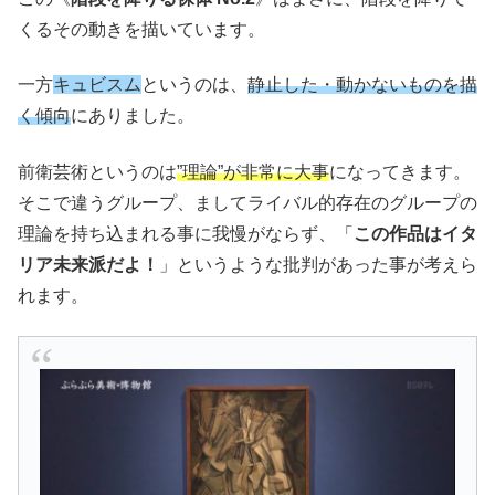
くるその動きを描いています。
一方
キュビスム
というのは、
静止した・動かないものを描
く傾向
にありました。
前衛芸術というのは
”理論”が非常に大事
になってきます。
そこで違うグループ、ましてライバル的存在のグループの
理論を持ち込まれる事に我慢がならず、「
この作品はイタ
リア未来派だよ！
」というような批判があった事が考えら
れます。