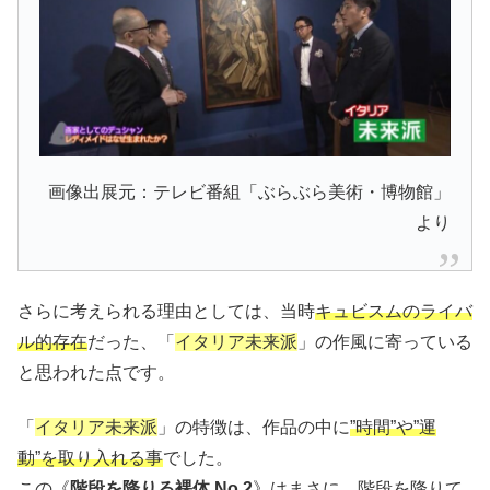
画像出展元：テレビ番組「ぶらぶら美術・博物館」
より
さらに考えられる理由としては、当時
キュビスムのライバ
ル的存在
だった、「
イタリア未来派
」の作風に寄っている
と思われた点です。
「
イタリア未来派
」の特徴は、作品の中に
”時間”や”運
動”を取り入れる事
でした。
この《
階段を降りる裸体 No.2
》はまさに、階段を降りて