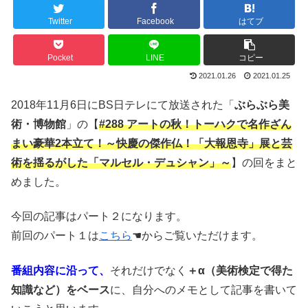
Twitter
Facebook
はてブ
Pocket
LINE
コピー
2021.01.26
2021.01.25
2018年11月6日にBS日テレにて放送された「
ぶらぶら美
術・博物館
」の【
#288 アートの秋！トーハクで名作ざん
まい豪華2本立て！～快慶の傑作仏！「大報恩寺」展と芸
術を揺るがした「マルセル・デュシャン」～
】の回をまと
めました。
今回の記事はパート２になります。
前回のパート１は
こちら
☚からご覧いただけます。
番組内容に沿って、
それだけでなく
＋α（美術検定で得た
知識など）をベース
に、自分へのメモとして記事を書いて