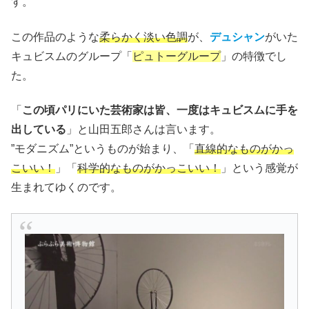
す。
この作品のような
柔らかく淡い色調
が、
デュシャン
がいた
キュビスムのグループ「
ピュトーグループ
」の特徴でし
た。
「
この頃パリにいた芸術家は皆、一度はキュビスムに手を
出している
」と山田五郎さんは言います。
”モダニズム”というものが始まり、「
直線的なものがかっ
こいい！
」「
科学的なものがかっこいい！
」という感覚が
生まれてゆくのです。