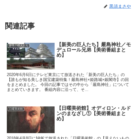
黒須まさや
関連記事
【新美の巨人たち】嚴島神社／モ
新美の巨人たち
デュロール兄弟【美術番組まと
め】
2020年6月6日にテレビ東京にて放送された「新美の巨人たち」の
【誰もが知る美しき国宝建築特集！嚴島神社×姫路城×銀閣寺】の回
をまとめました。 今回の記事ではその中から「嚴島神社」について
まとめていきます。 番組内容に沿って、そ...
【日曜美術館】オディロン・ルド
日曜美術館
ンのまなざし①【美術番組まと
め】
2018年4月8日にNHKで放送された「日曜美術館」の【見えないもの