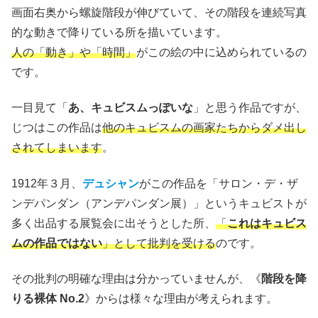
画面右奥から螺旋階段が伸びていて、その階段を連続写真
的な動きで降りている所を描いています。
人の「動き」や「時間」
がこの絵の中に込められているの
です。
一目見て「
あ、キュビスムっぽいな
」と思う作品ですが、
じつはこの作品は
他のキュビスムの画家たちからダメ出し
されてしまいます
。
1912年３月、
デュシャン
がこの作品を「サロン・デ・ザ
ンデパンダン（アンデパンダン展）」というキュビストが
多く出品する展覧会に出そうとした所、
「
これはキュビス
ムの作品ではない
」として批判を受ける
のです。
その批判の明確な理由は分かっていませんが、《
階段を降
りる裸体 No.2
》からは様々な理由が考えられます。