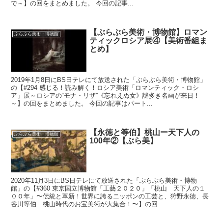
で～】の回をまとめました。 今回の記事...
【ぶらぶら美術・博物館】ロマン
ぶらぶら美術・博物館
ティックロシア展④【美術番組ま
とめ】
2019年1月8日にBS日テレにて放送された「ぶらぶら美術・博物館」
の【#294 感じる！読み解く！ロシア美術「ロマンティック・ロシ
ア」展～ロシアの“モナ・リザ”《忘れえぬ女》謎多き名画が来日！
～】の回をまとめました。 今回の記事はパート...
【永徳と等伯】桃山ー天下人の
ぶらぶら美術・博物館
100年②【ぶら美】
2020年11月3日にBS日テレにて放送された「ぶらぶら美術・博物
館」の【#360 東京国立博物館「工藝２０２０」「桃山 天下人の１
００年」〜伝統と革新！世界に誇るニッポンの工芸と、狩野永徳、長
谷川等伯…桃山時代のお宝美術が大集合！〜】の回...