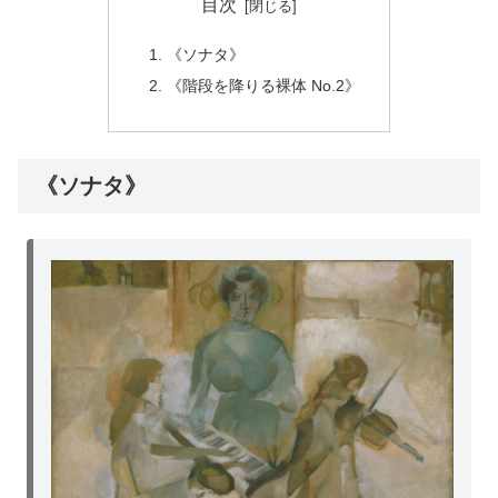
目次
《ソナタ》
《階段を降りる裸体 No.2》
《ソナタ》