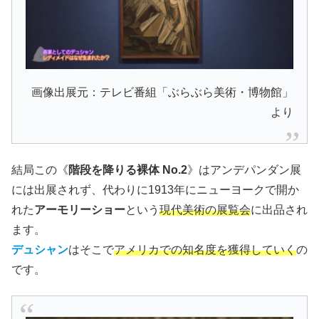
画像出展元：テレビ番組「ぶらぶら美術・博物館」
より
結局この《
階段を降りる裸体 No.2
》はアンデパンダン展
には出展されず、代わりに1913年にニューヨークで開か
れた
アーモリーショー
という
現代美術の展覧会
に出品され
ます。
デュシャン
はそこで
アメリカでの知名度を獲得していく
の
です。