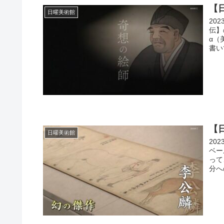
【
日曜美術館
20
伝】
α（
書い
【
日曜美術館
20
ベー
って
分へ