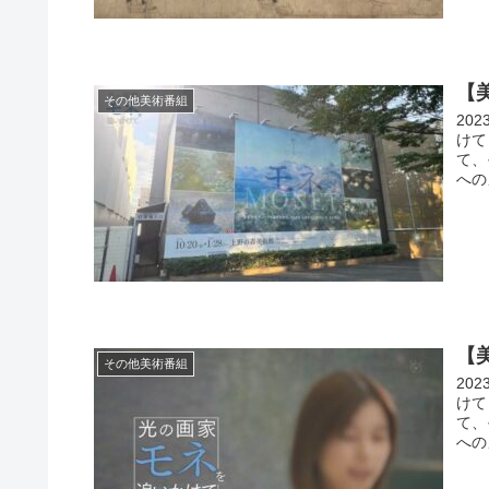
【
その他美術番組
20
けて
て、
への
【
その他美術番組
20
けて
て、
への