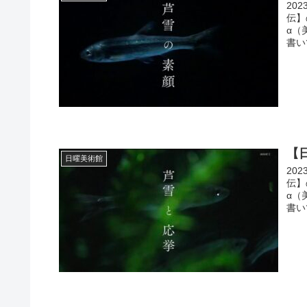
20
伝】
α（
書い
【
日曜美術館
20
伝】
α（
書い