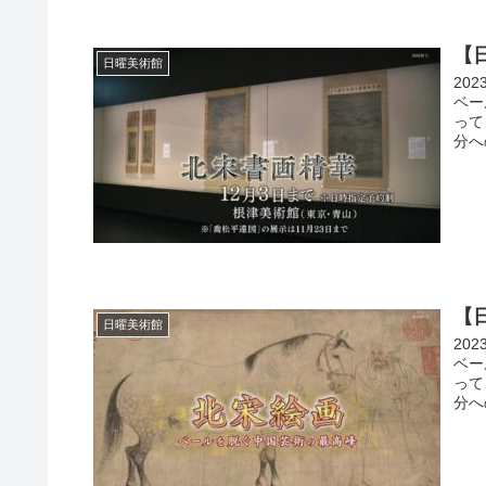
【
日曜美術館
20
ベー
って
分へ
【
日曜美術館
20
ベー
って
分へ