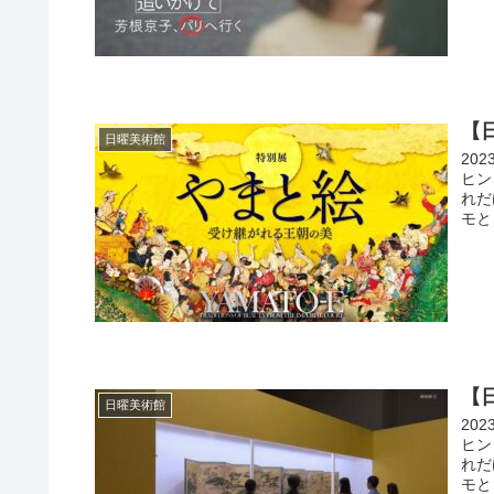
【
日曜美術館
20
ヒン
れだ
モと
【
日曜美術館
20
ヒン
れだ
モと