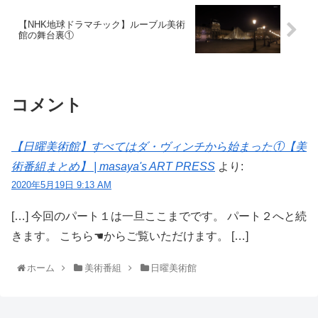
【NHK地球ドラマチック】ルーブル美術
館の舞台裏①
コメント
【日曜美術館】すべてはダ・ヴィンチから始まった①【美
術番組まとめ】 | masaya's ART PRESS
より:
2020年5月19日 9:13 AM
[…] 今回のパート１は一旦ここまでです。 パート２へと続
きます。 こちら☚からご覧いただけます。 […]
ホーム
美術番組
日曜美術館