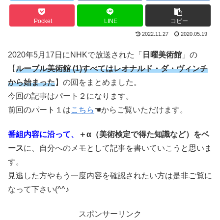
Pocket
LINE
コピー
2022.11.27
2020.05.19
2020年5月17日にNHKで放送された「
日曜美術館
」の
【
ルーブル美術館 (1)すべてはレオナルド・ダ・ヴィンチ
から始まった
】の回をまとめました。
今回の記事はパート２になります。
前回のパート１は
こちら
☚からご覧いただけます。
番組内容に沿って、
＋α（美術検定で得た知識など）をベ
ース
に、自分へのメモとして記事を書いていこうと思いま
す。
見逃した方やもう一度内容を確認されたい方は是非ご覧に
なって下さい(^^♪
スポンサーリンク