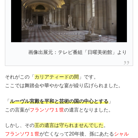
画像出展元：テレビ番組「日曜美術館」より
それがこの「
カリアティードの間
」です。
ここでは舞踏会や華やかな宴が繰り広げられました。
「
ルーヴル宮殿を平和と芸術の国の中心とする
」
この言葉が
フランソワ１世
の遺言となりました。
しかし、その
王の遺言は守られませんでした
。
フランソワ１世
が亡くなって20年後、孫にあたる
シャル