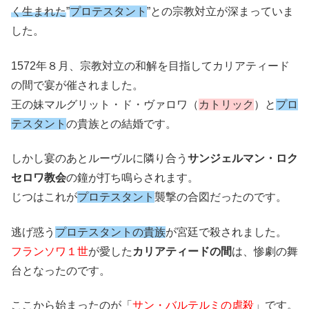
く生まれた
”
プロテスタント
”との宗教対立が深まっていま
した。
1572年８月、宗教対立の和解を目指してカリアティード
の間で宴が催されました。
王の妹マルグリット・ド・ヴァロワ（
カトリック
）と
プロ
テスタント
の貴族との結婚です。
しかし宴のあとルーヴルに隣り合う
サンジェルマン・ロク
セロワ教会
の鐘が打ち鳴らされます。
じつはこれが
プロテスタント
襲撃の合図だったのです。
逃げ惑う
プロテスタントの貴族
が宮廷で殺されました。
フランソワ１世
が愛した
カリアティードの間
は、惨劇の舞
台となったのです。
ここから始まったのが「
サン・バルテルミの虐殺
」です。