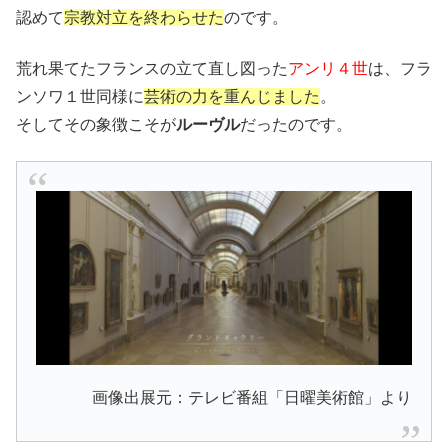
認めて
宗教対立を終わらせた
のです。
荒れ果てたフランスの立て直し図った
アンリ４世
は、フラ
ンソワ１世同様に
芸術の力を重んじました
。
そしてその象徴こそが
ルーヴル
だったのです。
画像出展元：テレビ番組「日曜美術館」より