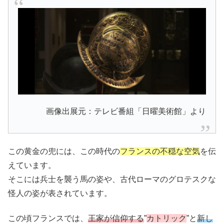
画像出展元：テレビ番組「日曜美術館」より
この黄金の兜には、この時代の
フランスの不穏な空気
を伝
えています。
そこには兵士を襲う馬の姿や、古代ローマのグロテスクな
怪人の姿が表されています。
この頃フランスでは、
王家が信仰する
”
カトリック
”と
新し