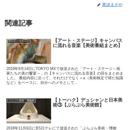
黒須まさや
関連記事
【アート・ステージ】キャンバス
アート・ステージ
に流れる音楽【美術番組まとめ】
2019年9月14日にTOKYO MXで放送された「アート・ステージ～画
家たちの美の饗宴～」の【キャンバスに流れる音楽】の回をまとめま
した。 番組内容に沿って、それだけでなく＋α（美術検定で得た知識
など）をベースに、自分へのメモとして...
【トーハク】デュシャンと日本美
ぶらぶら美術・博物館
術③【ぶらぶら美術館】
2018年11月6日にBS日テレにて放送された「ぶらぶら美術・博物