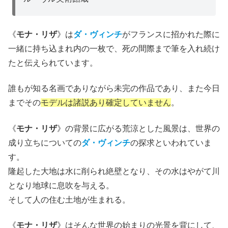
《
モナ・リザ
》は
ダ・ヴィンチ
がフランスに招かれた際に
一緒に持ち込まれ内の一枚で、死の間際まで筆を入れ続け
たと伝えられています。
誰もが知る名画でありながら未完の作品であり、また今日
までその
モデルは諸説あり確定していません
。
《
モナ・リザ
》の背景に広がる荒涼とした風景は、世界の
成り立ちについての
ダ・ヴィンチ
の探求といわれていま
す。
隆起した大地は水に削られ絶壁となり、その水はやがて川
となり地球に息吹を与える。
そして人の住む土地が生まれる。
《
モナ・リザ
》はそんな世界の始まりの光景を背にして、