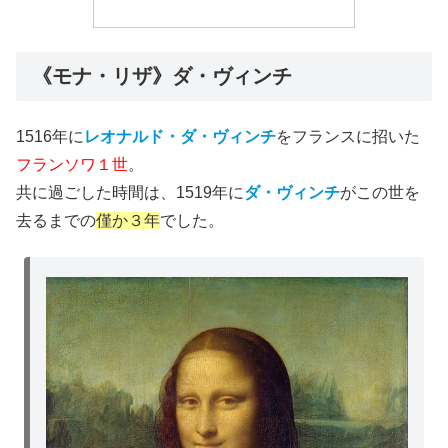
《モナ・リザ》ダ・ヴィンチ
1516年に
レオナルド・ダ・ヴィンチ
をフランスに招いた
フランソワ１世
。
共に過ごした時間は、1519年に
ダ・ヴィンチ
がこの世を
去るまでの
僅か３年
でした。