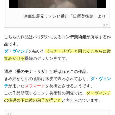
画像出展元：テレビ番組「日曜美術館」より
こちらの作品はパリ郊外にある
コンデ美術館
が所蔵する作
品です。
ダ・ヴィンチ
の描いた
《モナ・リザ》と同じくこちらに微
笑みかける
裸婦のデッサン画です。
通称《
裸のモナ・リザ
》と呼ばれるこの作品。
きめ細かな肌の陰影は木炭で表わされており、
ダ・ヴィン
チ
が用いた
スフマート
を彷彿とさせるようです。
この作品所蔵するコンデ美術館の調査では、
ダ・ヴィンチ
の指導の下に彼の弟子が描いた
と考えられています。