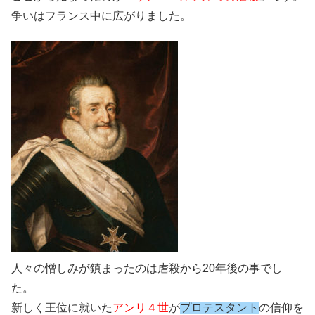
争いはフランス中に広がりました。
人々の憎しみが鎮まったのは虐殺から20年後の事でし
た。
新しく王位に就いた
アンリ４世
が
プロテスタント
の信仰を