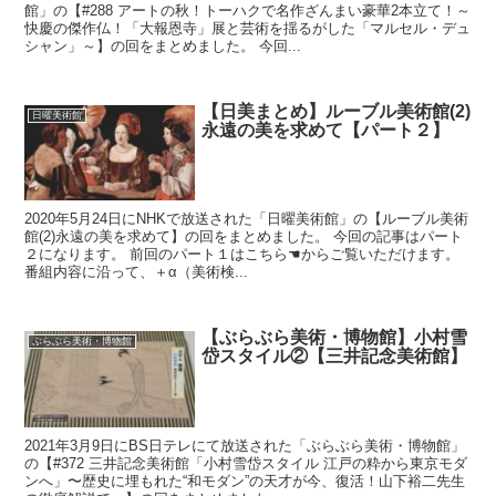
館」の【#288 アートの秋！トーハクで名作ざんまい豪華2本立て！～
快慶の傑作仏！「大報恩寺」展と芸術を揺るがした「マルセル・デュ
シャン」～】の回をまとめました。 今回...
【日美まとめ】ルーブル美術館(2)
日曜美術館
永遠の美を求めて【パート２】
2020年5月24日にNHKで放送された「日曜美術館」の【ルーブル美術
館(2)永遠の美を求めて】の回をまとめました。 今回の記事はパート
２になります。 前回のパート１はこちら☚からご覧いただけます。
番組内容に沿って、＋α（美術検...
【ぶらぶら美術・博物館】小村雪
ぶらぶら美術・博物館
岱スタイル②【三井記念美術館】
2021年3月9日にBS日テレにて放送された「ぶらぶら美術・博物館」
の【#372 三井記念美術館「小村雪岱スタイル 江戸の粋から東京モダ
ンへ」〜歴史に埋もれた“和モダン”の天才が今、復活！山下裕二先生