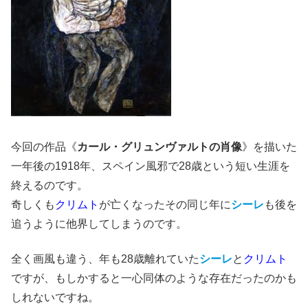
今回の作品《
カール・グリュンヴァルトの肖像
》を描いた
一年後の1918年、スペイン風邪で28歳という短い生涯を
終えるのです。
奇しくも
クリムト
が亡くなったその同じ年に
シーレ
も後を
追うように他界してしまうのです。
全く画風も違う、年も28歳離れていた
シーレ
と
クリムト
ですが、もしかすると一心同体のような存在だったのかも
しれないですね。