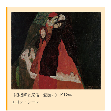
《枢機卿と尼僧（愛撫）》1912年
エゴン・シーレ