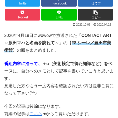
Twitter
Facebook
はてブ
Pocket
LINE
コピー
2022.10.08
2020.04.22
2020年4月19日にwowowで放送された「
CONTACT ART
～原田マハと名画を訪ねて～
」の【
#8 シーレ／豊田市美
術館
】の回をまとめました。
番組内容に沿って、
＋α（美術検定で得た知識など）をベ
ース
に、自分へのメモとして記事を書いていこうと思いま
す。
見逃した方やもう一度内容を確認されたい方は是非ご覧に
なって下さい(^^♪
今回の記事は後編になります。
前編の記事は
こちら
☚からご覧いただけます。