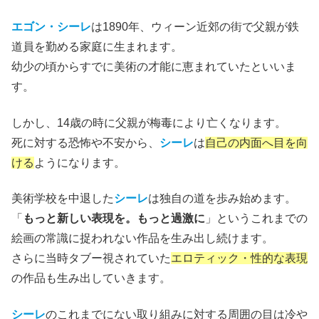
エゴン・シーレ
は1890年、ウィーン近郊の街で父親が鉄
道員を勤める家庭に生まれます。
幼少の頃からすでに美術の才能に恵まれていたといいま
す。
しかし、14歳の時に父親が梅毒により亡くなります。
死に対する恐怖や不安から、
シーレ
は
自己の内面へ目を向
ける
ようになります。
美術学校を中退した
シーレ
は独自の道を歩み始めます。
「
もっと新しい表現を。もっと過激に
」というこれまでの
絵画の常識に捉われない作品を生み出し続けます。
さらに当時タブー視されていた
エロティック・性的な表現
の作品も生み出していきます。
シーレ
のこれまでにない取り組みに対する周囲の目は冷や