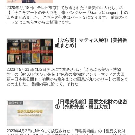
2020年7月18日にテレビ東京にて放送された「新美の巨人たち」の
【「今こそアートのチカラを」⑩ バンクシー「Game Changer」】の
回をまとめました。 こちらの記事はパート３になります。 前回のパ
ート２はこちら☚からご覧頂けます...
【ぶら美】マティス展①【美術番
ぶらぶら美術・博物館
組まとめ】
2023年5月31日にBS日テレにて放送された「ぶらぶら美術・博物
館」の【#438 ピカソが嫉妬！“色彩の魔術師”アンリ・マティス大回
顧～日本初公開も！初期から晩年までの画業が丸わかり～】の回をま
とめました。 番組内容に沿って、それだ...
【日曜美術館】重要文化財の秘密
日曜美術館
①【狩野芳崖・横山大観】
2023年4月2日にNHKにて放送された「日曜美術館」の【重要文化財