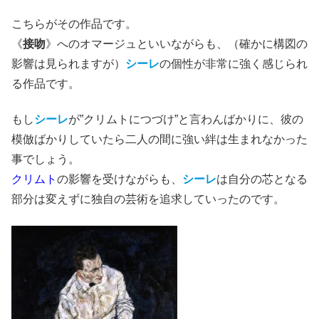
こちらがその作品です。
《
接吻
》へのオマージュといいながらも、（確かに構図の
影響は見られますが）
シーレ
の個性が非常に強く感じられ
る作品です。
もし
シーレ
が”クリムトにつづけ”と言わんばかりに、彼の
模倣ばかりしていたら二人の間に強い絆は生まれなかった
事でしょう。
クリムト
の影響を受けながらも、
シーレ
は自分の芯となる
部分は変えずに独自の芸術を追求していったのです。