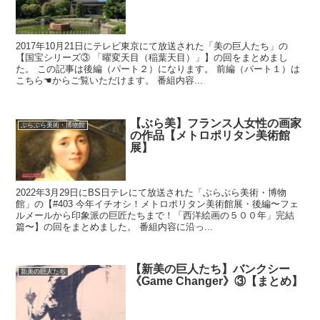
2017年10月21日にテレビ東京にて放送された「美の巨人たち」の
【国宝シリーズ③ 「曜変天目（稲葉天目）」】の回をまとめまし
た。 この記事は後編（パート２）になります。 前編（パート１）は
こちら☚からご覧いただけます。 番組内容...
【ぶら美】フランス人女性の画家
ぶらぶら美術・博物館
の作品【メトロポリタン美術館
展】
2022年3月29日にBS日テレにて放送された「ぶらぶら美術・博物
館」の【#403 今年イチオシ！メトロポリタン美術館展・後編〜フェ
ルメールから印象派の巨匠たちまで！「西洋絵画の５００年」完結
篇〜】の回をまとめました。 番組内容に沿っ...
【新美の巨人たち】バンクシー
新美の巨人たち
《Game Changer》③【まとめ】