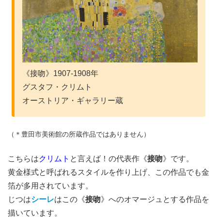
《接吻》1907-1908年
グスタフ・クリムト
オーストリア・ギャラリー蔵
（＊豊田市美術館の所蔵作品ではありません）
こちらは
クリムト
と言えば！の代表作《
接吻
》です。
黄金様式と呼ばれるスタイルを作り上げ、この作品でも金
箔が多用されています。
じつは
シーレ
はこの《
接吻
》へのオマージュとする作品を
描いています。