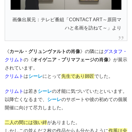
画像出展元：テレビ番組「CONTACT ART～原田マ
ハと名画を訪ねて～」より
《
カール・グリュンヴァルトの肖像
》の隣には
グスタフ・
クリムト
の《
オイゲニア・プリマフェージの肖像
》が展示
されています。
クリムト
は
シーレ
にとって
先生であり師匠
でした。
クリムト
は若き
シーレ
の才能に気づいていたといいます。
以降亡くなるまで、
シーレ
のサポートや彼の初めての個展
開催に向けて尽力しました。
二人の間には強い絆
がありました。
しかしこの並んだ２枚の作品からも分かるように
作風は全