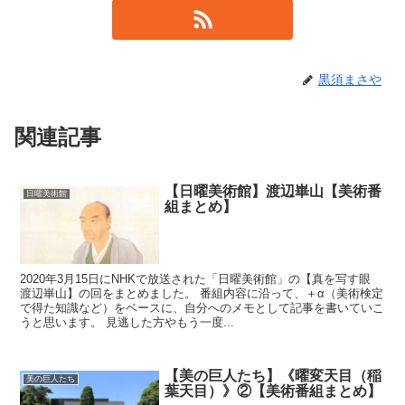
黒須まさや
関連記事
【日曜美術館】渡辺崋山【美術番
日曜美術館
組まとめ】
2020年3月15日にNHKで放送された「日曜美術館」の【真を写す眼
渡辺崋山】の回をまとめました。 番組内容に沿って、＋α（美術検定
で得た知識など）をベースに、自分へのメモとして記事を書いていこ
うと思います。 見逃した方やもう一度...
【美の巨人たち】《曜変天目（稲
美の巨人たち
葉天目）》②【美術番組まとめ】