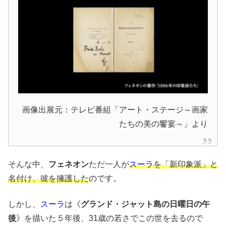
画像出展元：テレビ番組「アート・ステージ～画家
たちの美の饗宴～」より
そんな中、
フェネオン
ただ一人が
スーラ
を「新印象派」と
名付け、彼を擁護した
のです。
しかし、
スーラ
は《
グランド・ジャット島の日曜日の午
後
》を描いた５年後、31歳の若さでこの世を去るので