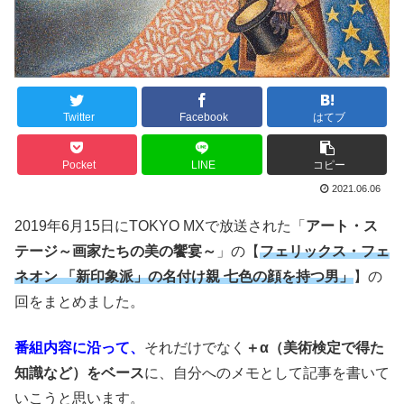
Twitter
Facebook
はてブ
Pocket
LINE
コピー
2021.06.06
2019年6月15日にTOKYO MXで放送された「
アート・ス
テージ～画家たちの美の饗宴～
」の【
フェリックス・フェ
ネオン 「新印象派」の名付け親 七色の顔を持つ男」
】の
回をまとめました。
番組内容に沿って、
それだけでなく
＋α（美術検定で得た
知識など）をベース
に、自分へのメモとして記事を書いて
いこうと思います。