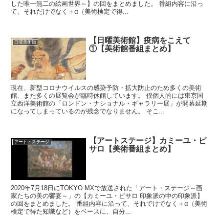
した唯一無二の絵画世界～】の回をまとめました。 番組内容に沿っ
て、それだけでなく＋α（美術検定で得...
【日曜美術館】疫病をこえて
日曜美術館
①【美術館番組まとめ】
現在、新型コロナウイルスの感染予防・拡大防止のため多くの美術
館、また多くの展覧会が臨時休館しています。 僕個人的には東京国
立西洋美術館の「ロンドン・ナショナル・ギャラリー展」が開幕延期
になってしまっているのが残念でなりません。 そこ...
【アートステージ】カミーユ・ピ
アート・ステージ
サロ【美術番組まとめ】
2020年7月18日にTOKYO MXで放送された「アート・ステージ～画
家たちの美の饗宴～」の【カミーユ・ピサロ 印象派の中の印象派】
の回をまとめました。 番組内容に沿って、それでけでなく＋α（美術
検定で得た知識など）をベースに、自分...