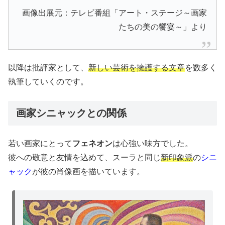
画像出展元：テレビ番組「アート・ステージ～画家
たちの美の饗宴～」より
以降は批評家として、
新しい芸術を擁護する文章
を数多く
執筆していくのです。
画家シニャックとの関係
若い画家にとって
フェネオン
は心強い味方でした。
彼への敬意と友情を込めて、スーラと同じ
新印象派
の
シニ
ャック
が彼の肖像画を描いています。