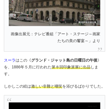
画像出展元：テレビ番組「アート・ステージ～画家
たちの美の饗宴～」より
スーラ
はこの《
グランド・ジャット島の日曜日の午後
》
を、1886年５月に行われた
第８回印象派展に出品
しま
す。
しかしこの絵は
激しい非難と嘲笑
を浴びるばかりでした。