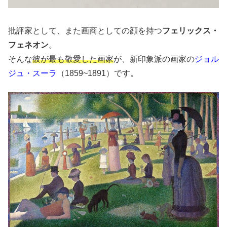
批評家として、また画商としての顔を持つ
フェリックス・
フェネオン
。
そんな
彼が最も敬愛した画家
が、新印象派の画家の
ジョル
ジュ・スーラ
（1859~1891）です。