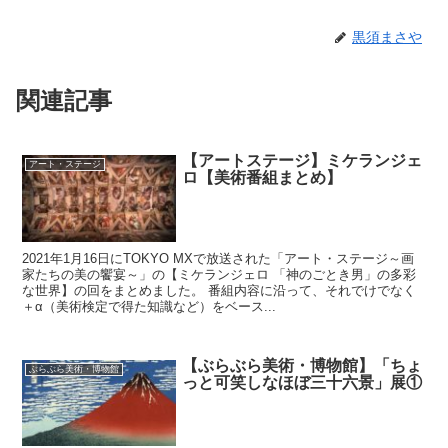
黒須まさや
関連記事
【アートステージ】ミケランジェ
アート・ステージ
ロ【美術番組まとめ】
2021年1月16日にTOKYO MXで放送された「アート・ステージ～画
家たちの美の饗宴～」の【ミケランジェロ 「神のごとき男」の多彩
な世界】の回をまとめました。 番組内容に沿って、それでけでなく
＋α（美術検定で得た知識など）をベース...
【ぶらぶら美術・博物館】「ちょ
ぶらぶら美術・博物館
っと可笑しなほぼ三十六景」展①