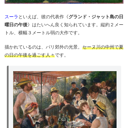
スーラ
といえば、彼の代表作《
グランド・ジャット島の日
曜日の午後
》はたいへん良く知られています。縦約２メー
トル、横幅３メートル弱の大作です。
描かれているのは、パリ郊外の光景。
セーヌ川の中州で夏
の日の午後を過ごす人々
です。