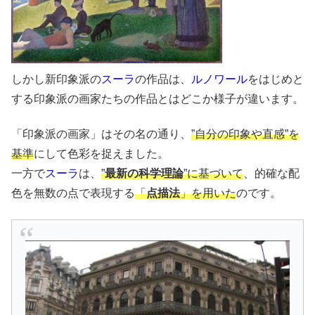
しかし新印象派の
スーラ
の作品は、
ルノワール
をはじめと
する印象派の画家たちの作品とはどこか様子が違います。
「印象派の画家」はその名の通り、
”自分の印象や直感”を
基準
にして色彩を捉えました。
一方で
スーラ
は、
”
最新の科学理論
”に基づいて
、的確な配
色を無数の点で表現する
「
点描法
」を用いた
のです。