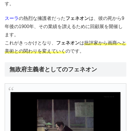
す。
スーラ
の熱烈な擁護者だった
フェネオン
は、彼の死から9
年後の1900年、その業績を讃えるために回顧展を開催し
ます。
これがきっかけとなり、
フェネオン
は
批評家から画商へと
美術との関わりを変えていく
のです。
無政府主義者としてのフェネオン