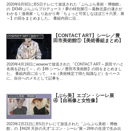
2020年6月9日にBS日テレにて放送された「ぶらぶら美術・博物館」
の【#349 ぶらぶらプロデュース！夢の特別展①～葛飾北斎の凄さが
わかる！漫画家・しりあがり寿「ちょっと可笑しなほぼ三十六景」展
～】の回をまとめました。 番組内容に沿...
【CONTACT ART】シーレ／豊
CONTACT ART～原田マハと名画を訪ねて～
田市美術館①【美術番組まとめ】
2020年4月19日にwowowで放送された「CONTACT ART～原田マハと
名画を訪ねて～」の【#8 シーレ／豊田市美術館】の回をまとめまし
た。 番組内容に沿って、＋α（美術検定で得た知識など）をベース
に、自分へのメモとして記事を...
【ぶら美】エゴン・シーレ展
ぶらぶら美術・博物館
④【自画像と女性像】
2023年2月21日にBS日テレにて放送された「ぶらぶら美術・博物
館」の【#428 夭折の天才“エゴン・シーレ”展～28年の生涯で生み出