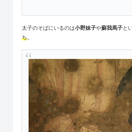
太子のそばにいるのは
小野妹子
や
蘇我馬子
と
ち
。