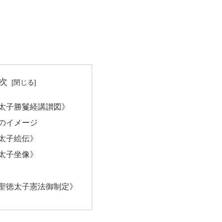
次
太子勝鬘経講讃図》
のイメージ
太子絵伝》
太子坐像》
聖徳太子憲法御制定》