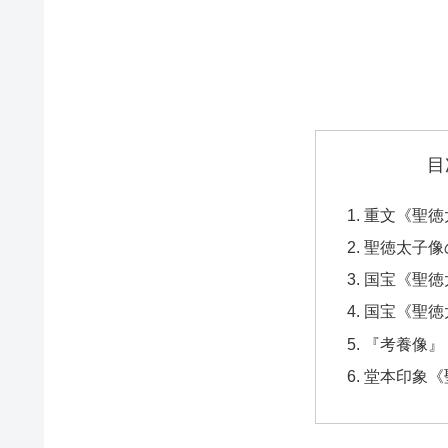
目
重文《聖徳
聖徳太子像
国宝《聖徳
国宝《聖徳
『考養像』
堂本印象《