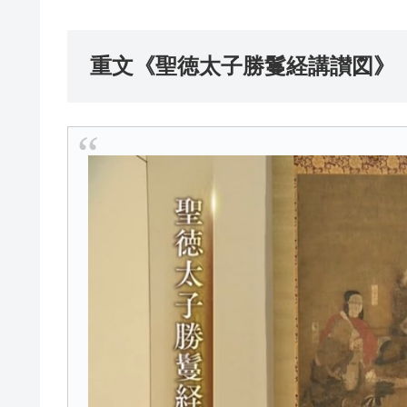
重文《聖徳太子勝鬘経講讃図》