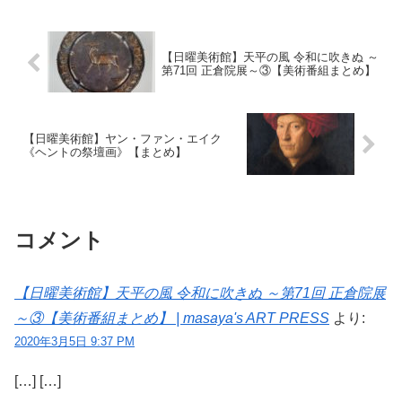
【日曜美術館】天平の風 令和に吹きぬ ～
第71回 正倉院展～③【美術番組まとめ】
【日曜美術館】ヤン・ファン・エイク
《ヘントの祭壇画》【まとめ】
コメント
【日曜美術館】天平の風 令和に吹きぬ ～第71回 正倉院展
～③【美術番組まとめ】 | masaya's ART PRESS
より:
2020年3月5日 9:37 PM
[…] […]