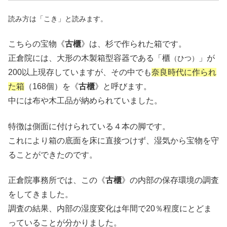
読み方は「こき」と読みます。
こちらの宝物《
古櫃
》は、杉で作られた箱です。
正倉院には、大形の木製箱型容器である「櫃
」が
（ひつ）
200以上現存していますが、その中でも
奈良時代に作られ
た箱
（168個）を《
古櫃
》と呼びます。
中には布や木工品が納められていました。
特徴は側面に付けられている４本の脚です。
これにより箱の底面を床に直接つけず、湿気から宝物を守
ることができたのです。
正倉院事務所では、この《
古櫃
》の内部の保存環境の調査
をしてきました。
調査の結果、内部の湿度変化は年間で20％程度にとどま
っていることが分かりました。