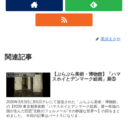
黒須まさや
関連記事
【ぶらぶら美術・博物館】「ハマ
ぶらぶら美術・博物館
スホイとデンマーク絵画」展⑤
2020年3月3日にBS日テレにて放送された「ぶらぶら美術・博物館」
の【#339 東京都美術館「ハマスホイとデンマーク絵画」展〜幸福の
国が生んだ巨匠“北欧のフェルメール”その静謐な世界〜】の回をまと
めました。 今回の記事はパート５になりま...