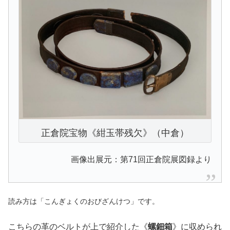
正倉院宝物《紺玉帯残欠》（中倉）
画像出展元：第71回正倉院展図録より
読み方は「こんぎょくのおびざんけつ」です。
こちらの革のベルトが上で紹介した《
螺鈿箱
》に収められ