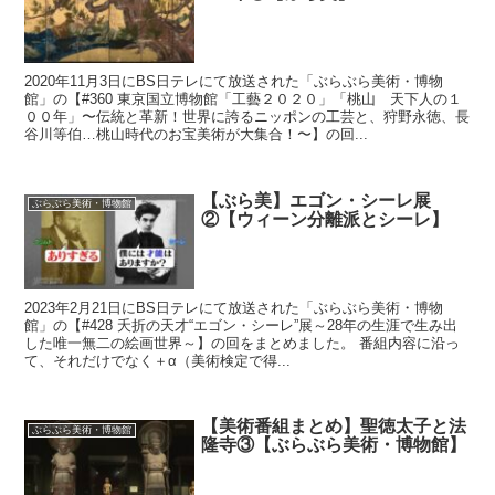
2020年11月3日にBS日テレにて放送された「ぶらぶら美術・博物
館」の【#360 東京国立博物館「工藝２０２０」「桃山 天下人の１
００年」〜伝統と革新！世界に誇るニッポンの工芸と、狩野永徳、長
谷川等伯…桃山時代のお宝美術が大集合！〜】の回...
【ぶら美】エゴン・シーレ展
ぶらぶら美術・博物館
②【ウィーン分離派とシーレ】
2023年2月21日にBS日テレにて放送された「ぶらぶら美術・博物
館」の【#428 夭折の天才“エゴン・シーレ”展～28年の生涯で生み出
した唯一無二の絵画世界～】の回をまとめました。 番組内容に沿っ
て、それだけでなく＋α（美術検定で得...
【美術番組まとめ】聖徳太子と法
ぶらぶら美術・博物館
隆寺③【ぶらぶら美術・博物館】