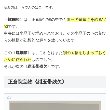
読み方は「らでんのはこ」です。
《
螺鈿箱
》は、正倉院宝物の中でも
随一の豪華さを誇る宝
物
です。
中央には水晶玉が埋められており、その水晶玉の下の花び
らの模様が幻想的な輝きを放っています。
この《
螺鈿箱
》は、これとはまた
別の宝物をしまっておく
ために作られた
ものでした。
それが次の《
紺玉帯残欠
》です。
正倉院宝物《紺玉帯残欠》