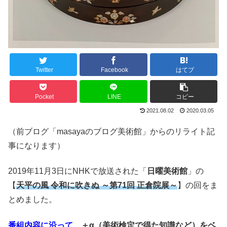
Twitter
Facebook
はてブ
Pocket
LINE
コピー
2021.08.02
2020.03.05
（前ブログ「masayaのブログ美術館」からのリライト記
事になります）
2019年11月3日にNHKで放送された「
日曜美術館
」の
【
天平の風 令和に吹きぬ ～第71回 正倉院展～
】の回をま
とめました。
番組内容に沿って、
＋α（美術検定で得た知識など）をベ