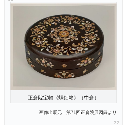
正倉院宝物《螺鈿箱》（中倉）
画像出展元：第71回正倉院展図録より