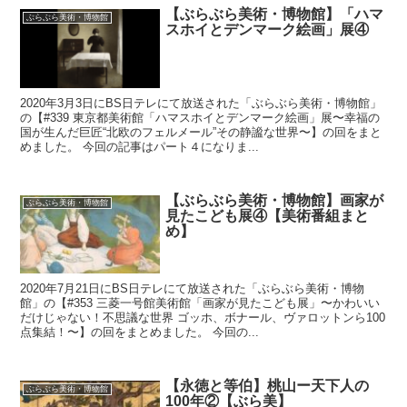
【ぶらぶら美術・博物館】「ハマ
ぶらぶら美術・博物館
スホイとデンマーク絵画」展④
2020年3月3日にBS日テレにて放送された「ぶらぶら美術・博物館」
の【#339 東京都美術館「ハマスホイとデンマーク絵画」展〜幸福の
国が生んだ巨匠“北欧のフェルメール”その静謐な世界〜】の回をまと
めました。 今回の記事はパート４になりま...
【ぶらぶら美術・博物館】画家が
ぶらぶら美術・博物館
見たこども展④【美術番組まと
め】
2020年7月21日にBS日テレにて放送された「ぶらぶら美術・博物
館」の【#353 三菱一号館美術館「画家が見たこども展」〜かわいい
だけじゃない！不思議な世界 ゴッホ、ボナール、ヴァロットンら100
点集結！〜】の回をまとめました。 今回の...
【永徳と等伯】桃山ー天下人の
ぶらぶら美術・博物館
100年②【ぶら美】