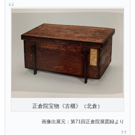
正倉院宝物《古櫃》（北倉）
画像出展元：第71回正倉院展図録より