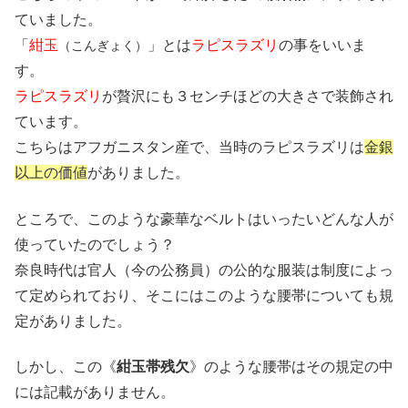
ていました。
「
紺玉
」とは
ラピスラズリ
の事をいいま
（こんぎょく）
す。
ラピスラズリ
が贅沢にも３センチほどの大きさで装飾され
ています。
こちらはアフガニスタン産で、当時のラピスラズリは
金銀
以上の価値
がありました。
ところで、このような豪華なベルトはいったいどんな人が
使っていたのでしょう？
奈良時代は官人（今の公務員）の公的な服装は制度によっ
て定められており、そこにはこのような腰帯についても規
定がありました。
しかし、この《
紺玉帯残欠
》のような腰帯はその規定の中
には記載がありません。