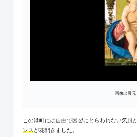
画像出展元
この港町には自由で因習にとらわれない気風
ンス
が花開きました。