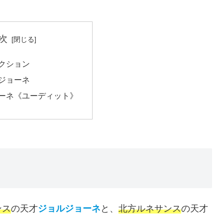
次
クション
ジョーネ
ーネ《ユーディット》
ンス
の天才
ジョルジョーネ
と、
北方ルネサンス
の天才