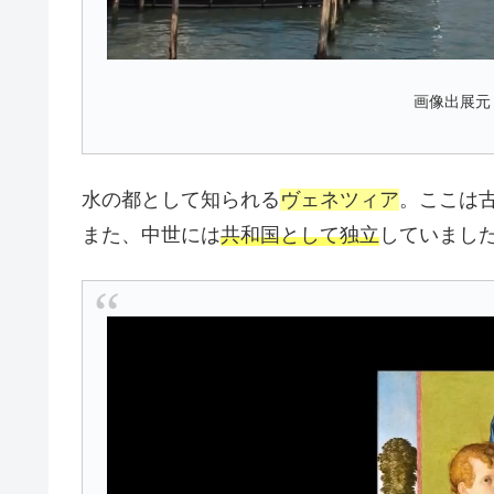
画像出展元
水の都として知られる
ヴェネツィア
。ここは
また、中世には
共和国として独立
していまし