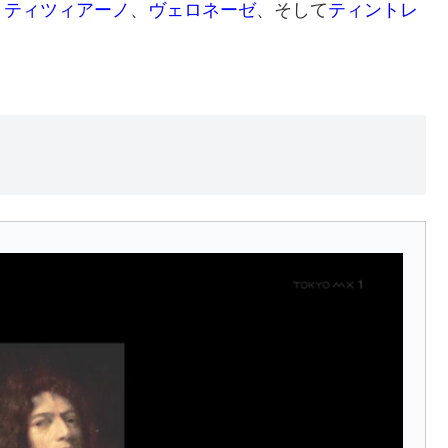
、
ティツィアーノ
、
ヴェロネーゼ
、そして
ティントレ