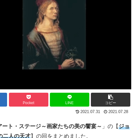
Pocket
LINE
コピー
2021.07.31
2021.07.28
アート・ステージ～画家たちの美の饗宴～
」の【
ジョ
の二人の天才
】の回をまとめました。