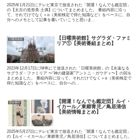
2025年1月21日にテレビ東京で放送された「開運！なんでも鑑定団」
の【太古の造形美 土偶】についてまとめました。 番組内容に沿っ
て、それでけでなく＋α（美術検定で得た知識など）をベースに、自
分へのメモとして記事を書いていこうと思いま...
【日曜美術館】サグラダ・ファミ
日曜美術館
リア①【美術番組まとめ】
2023年12月17日にNHKにて放送された「日曜美術館」の【永遠なる
サグラダ・ファミリア 〜“神の建築家”アントニ・ガウディ〜】の回を
まとめました。 番組内容に沿って、それだけでなく＋α（美術検定で
得た知識など）をベースに、自分への...
【開運！なんでも鑑定団】ルイ・
美術番組
イカール／東郷青児／鳥居清信
【美術情報まとめ】
2025年5月27日にテレビ東京で放送された「開運！なんでも鑑定団」
の【ルイ・イカール／東郷青児／鳥居清信】についてまとめました。