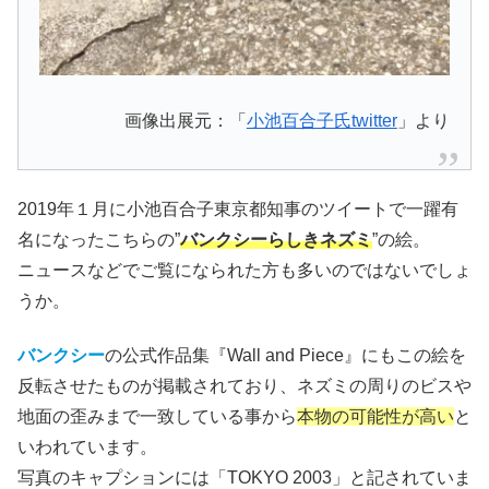
画像出展元：「
小池百合子氏twitter
」より
2019年１月に小池百合子東京都知事のツイートで一躍有
名になったこちらの”
バンクシーらしきネズミ
”の絵。
ニュースなどでご覧になられた方も多いのではないでしょ
うか。
バンクシー
の公式作品集『Wall and Piece』にもこの絵を
反転させたものが掲載されており、ネズミの周りのビスや
地面の歪みまで一致している事から
本物の可能性が高い
と
いわれています。
写真のキャプションには「TOKYO 2003」と記されていま