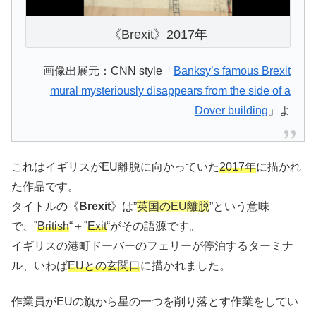
《Brexit》2017年
画像出展元：CNN style「
Banksy’s famous Brexit
mural mysteriously disappears from the side of a
Dover building
」よ
これはイギリスがEU離脱に向かっていた
2017年
に描かれ
た作品です。
タイトルの《
Brexit
》は”
英国のEU離脱
”という意味
で、”
British
“＋”
Exit
“がその語源です。
イギリスの港町ドーバーのフェリーが停泊するターミナ
ル、いわば
EUとの玄関口
に描かれました。
作業員がEUの旗から星の一つを削り落とす作業をしてい