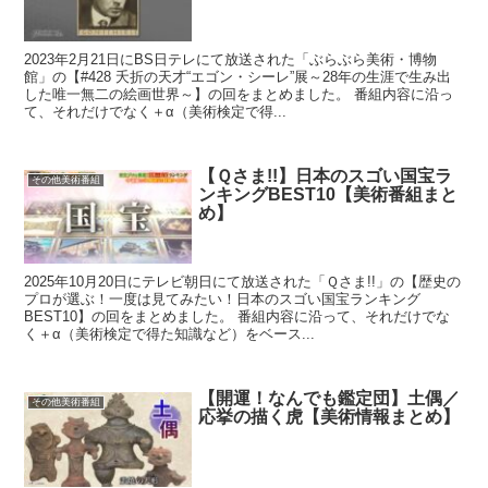
2023年2月21日にBS日テレにて放送された「ぶらぶら美術・博物
館」の【#428 夭折の天才“エゴン・シーレ”展～28年の生涯で生み出
した唯一無二の絵画世界～】の回をまとめました。 番組内容に沿っ
て、それだけでなく＋α（美術検定で得...
【Ｑさま!!】日本のスゴい国宝ラ
その他美術番組
ンキングBEST10【美術番組まと
め】
2025年10月20日にテレビ朝日にて放送された「Ｑさま!!」の【歴史の
プロが選ぶ！一度は見てみたい！日本のスゴい国宝ランキング
BEST10】の回をまとめました。 番組内容に沿って、それだけでな
く＋α（美術検定で得た知識など）をベース...
【開運！なんでも鑑定団】土偶／
その他美術番組
応挙の描く虎【美術情報まとめ】