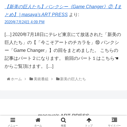
【新美の巨人たち】バンクシー《Game Changer》②【ま
とめ】 | masaya's ART PRESS
より:
2020年7月24日 4:09 PM
[…] 2020年7月18日にテレビ東京にて放送された「新美の
巨人たち」の【「今こそアートのチカラを」⑩ バンクシ
ー「Game Changer」】の回をまとめました。 こちらの
記事はパート２になります。 前回のパート１はこちら☚
からご覧頂けます。 […]
ホーム
美術番組
新美の巨人たち
masaya's ART PRESS
© 2020 masaya's ART PRESS.
メニュー
ホーム
検索
トップ
サイドバー