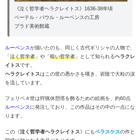
《泣く哲学者ヘラクレイトス》1636-38年頃
ペーテル・パウル・ルーベンスの工房
プラド美術館蔵
ルーベンス
が描いたのも、同じく古代ギリシャの人物で、
「
泣く哲学者
」や「
暗い哲学者
」として知られる
ヘラクレ
イトス
です。
ヘラクレイトス
はこの世の愚かさを嘆き、岩陰で大粒の涙
を流しています。
フェリペ４世は狩猟休憩塔を飾るための絵画を、約60点
ルーベンス
に発注しており、この作品はその中の一点にな
ります。
この《
泣く哲学者ヘラクレイトス
》にも
ベラスケス
の作と