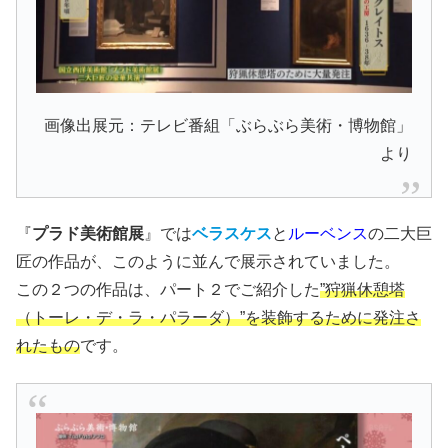
画像出展元：テレビ番組「ぶらぶら美術・博物館」
より
『
プラド美術館展
』では
ベラスケス
と
ルーベンス
の二大巨
匠の作品が、このように並んで展示されていました。
この２つの作品は、パート２でご紹介した
”狩猟休憩塔
（トーレ・デ・ラ・パラーダ）”を装飾するために発注さ
れたもの
です。