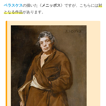
ベラスケス
の描いた《
メニッポス
》ですが、こちらには
対
となる作品
があります。