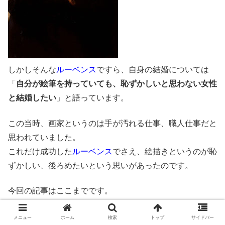
しかしそんな
ルーベンス
ですら、自身の結婚については
「
自分が絵筆を持っていても、恥ずかしいと思わない女性
と結婚したい
」と語っています。
この当時、画家というのは手が汚れる仕事、職人仕事だと
思われていました。
これだけ成功した
ルーベンス
でさえ、絵描きというのが恥
ずかしい、後ろめたいという思いがあったのです。
今回の記事はここまでです。
続くパート５では
ベラスケス
、
ティツィアーノ
、
ルーベン
ス
の作品について見てまいります。
メニュー
ホーム
検索
トップ
サイドバー