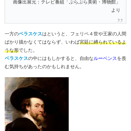
画像出展元：テレビ番組「ぶらぶら美術・博物館」
より
一方の
ベラスケス
はというと、フェリペ４世や王家の人間
ばかり描かなくてはならず、いわば
宮廷に縛られているよ
うな形
でした。
ベラスケス
の中にはもしかすると、自由な
ルーベンス
を羨
む気持ちがあったのかもしれません。