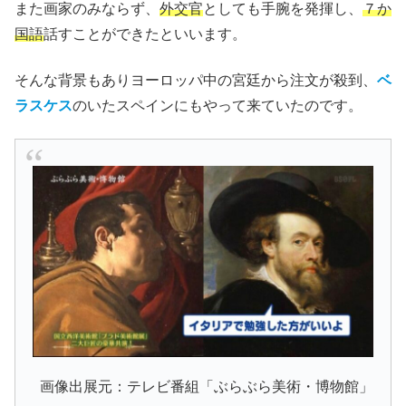
また画家のみならず、
外交官
としても手腕を発揮し、
７か
国語
話すことができたといいます。
そんな背景もありヨーロッパ中の宮廷から注文が殺到、
ベ
ラスケス
のいたスペインにもやって来ていたのです。
画像出展元：テレビ番組「ぶらぶら美術・博物館」