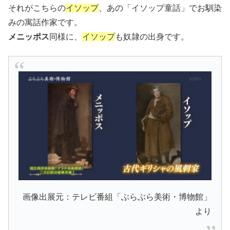
それがこちらの
イソップ
、あの「イソップ童話」でお馴染
みの寓話作家です。
メニッポス
同様に、
イソップ
も奴隷の出身です。
画像出展元：テレビ番組「ぶらぶら美術・博物館」
より