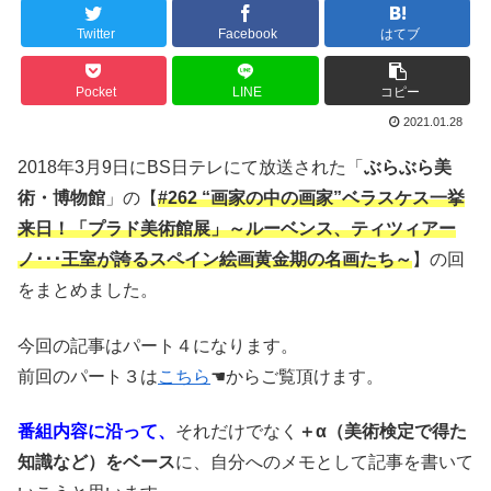
Twitter
Facebook
はてブ
Pocket
LINE
コピー
2021.01.28
2018年3月9日にBS日テレにて放送された「
ぶらぶら美
術・博物館
」の【
#262 “画家の中の画家”ベラスケス一挙
来日！「プラド美術館展」～ルーベンス、ティツィアー
ノ･･･王室が誇るスペイン絵画黄金期の名画たち～
】の回
をまとめました。
今回の記事はパート４になります。
前回のパート３は
こちら
☚からご覧頂けます。
番組内容に沿って、
それだけでなく
＋α（美術検定で得た
知識など）をベース
に、自分へのメモとして記事を書いて