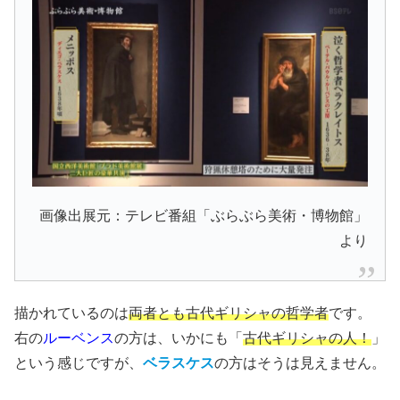
画像出展元：テレビ番組「ぶらぶら美術・博物館」
より
描かれているのは
両者とも古代ギリシャの哲学者
です。
右の
ルーベンス
の方は、いかにも「
古代ギリシャの人！
」
という感じですが、
ベラスケス
の方はそうは見えません。