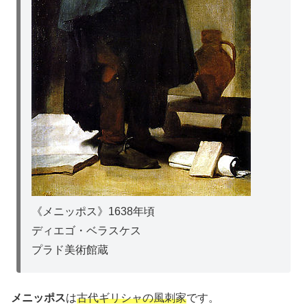
《メニッポス》1638年頃
ディエゴ・ベラスケス
プラド美術館蔵
メニッポス
は
古代ギリシャの風刺家
です。