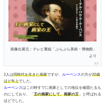
画像出展元：テレビ番組「ぶらぶら美術・博物館」
より
2人は
同時代を生きた画家
ですが、
ルーベンス
の方が
20歳
ほど年上
でした。
ルーベンス
はこの時すでに画家としての地位を確固たるも
のにしており、「
王の画家にして、画家の王
」と呼ばれる
ほどでした。