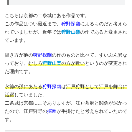
こちらは京都の二条城にある作品です。
この作品はつい最近まで、
狩野探幽
によるものだと考えら
れていましたが、近年では
狩野山楽
の作であると変更され
ています。
描き方が他の
狩野探幽
の作のものと比べて、ずいぶん異な
っており、
むしろ
狩野山楽
の方が近い
というのが変更され
た理由です。
永徳の孫にあたる
狩野探幽
は
江戸狩野として江戸を舞台に
活躍
していました。
二条城は京都にこそありますが、江戸幕府と関係が深かっ
たので、江戸狩野の
探幽
が手掛けたと考えられていたので
す。