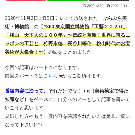
2020.12.19
2020.11.11
2020年11月3日にBS日テレにて放送された「
ぶらぶら美
術・博物館
」の【
#360 東京国立博物館「工藝２０２０」
「桃山 天下人の１００年」〜伝統と革新！世界に誇るニ
ッポンの工芸と、狩野永徳、長谷川等伯…桃山時代のお宝
美術が大集合！〜
】の回をまとめました。
今回の記事はパート４になります。
前回のパート３は
こちら
☚からご覧頂けます。
番組内容に沿って、
それだけでなく
＋α（美術検定で得た
知識など）をベース
に、自分へのメモとして記事を書いて
いこうと思います。
見逃した方やもう一度内容を確認されたい方は是非ご覧に
なって下さい(^^♪