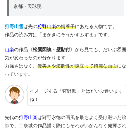
京都・天球院
狩野山雪
は先の
狩野山楽
の婿養子
にあたる人物です。
作品の読み方は「まがきにそうかずふすま」です。
山楽
の作品《
松鷹図襖・壁貼付
》から見ても、だいぶ雰囲
気が変わったのが分かります。
力強さはなく、
優美さや装飾性が際立って綺麗な画面
にな
っています。
イメージする「狩野派」とはだいぶ違います
ね！
先代の
狩野山楽
は狩野永徳の画風を最もよく受け継いだ絵
師で、二条城の作品描く際にもそれがいかんなく発揮され