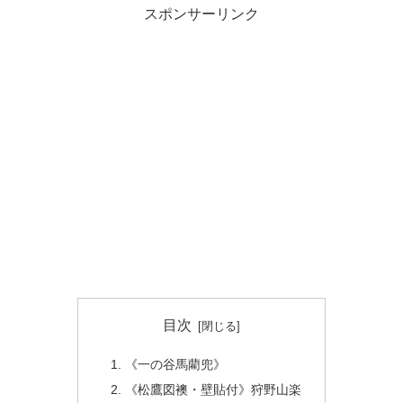
スポンサーリンク
目次
《一の谷馬藺兜》
《松鷹図襖・壁貼付》狩野山楽