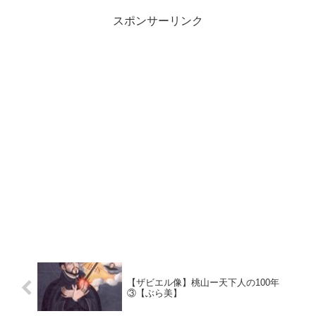
スポンサーリンク
【ザビエル像】桃山ー天下人の100年
③【ぶら美】