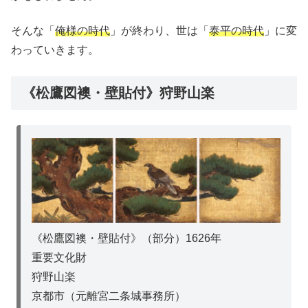
そんな「
俺様の時代
」が終わり、世は「
泰平の時代
」に変
わっていきます。
《松鷹図襖・壁貼付》狩野山楽
《松鷹図襖・壁貼付》（部分）1626年
重要文化財
狩野山楽
京都市（元離宮二条城事務所）