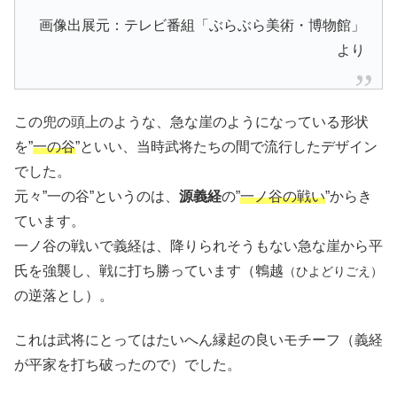
画像出展元：テレビ番組「ぶらぶら美術・博物館」
より
この兜の頭上のような、急な崖のようになっている形状
を”
一の谷
”といい、当時武将たちの間で流行したデザイン
でした。
元々”一の谷”というのは、
源義経
の”
一ノ谷の戦い
”からき
ています。
一ノ谷の戦いで義経は、降りられそうもない急な崖から平
氏を強襲し、戦に打ち勝っています（鵯越
（ひよどりごえ）
の逆落とし）。
これは武将にとってはたいへん縁起の良いモチーフ（義経
が平家を打ち破ったので）でした。