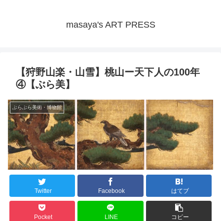
masaya's ART PRESS
【狩野山楽・山雪】桃山ー天下人の100年
④【ぶら美】
ぶらぶら美術・博物館
Twitter
Facebook
はてブ
Pocket
LINE
コピー