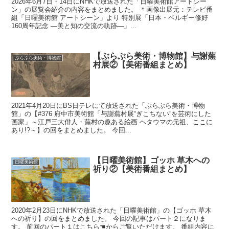
2026年6月7日・14日にNHKで放送された「日曜美術館アートシー
ン」の展覧会紹介の内容をまとめました。 ＊画像出展元：テレビ番
組「日曜美術館 アートシーン」より 特別展「日本・ベルギー修好
160周年記念 ―美と知の交流の軌跡―」...
【ぶらぶら美術・博物館】与謝蕪
ぶらぶら美術・博物館
村展②【美術番組まとめ】
2021年4月20日にBS日テレにて放送された「ぶらぶら美術・博物
館」の【#376 府中市美術館「与謝蕪村展“ぎこちない”を芸術にした
画家」～江戸三大俳人・蕪村の趣ある絵画 ヘタウマの元祖、ここに
あり!?～】の回をまとめました。 今回...
【日曜美術館】ゴッホ 草木への
日曜美術館
祈り②【美術番組まとめ】
2020年2月23日にNHKで放送された「日曜美術館」の【ゴッホ 草木
への祈り】の回をまとめました。 今回の記事はパート２になりま
す。 前回のパート１はこちら☚からご覧いただけます。 番組内容に