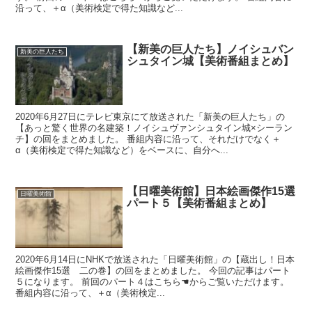
沿って、＋α（美術検定で得た知識など...
【新美の巨人たち】ノイシュバン
新美の巨人たち
シュタイン城【美術番組まとめ】
2020年6月27日にテレビ東京にて放送された「新美の巨人たち」の
【あっと驚く世界の名建築！ノイシュヴァンシュタイン城×シーラン
チ】の回をまとめました。 番組内容に沿って、それだけでなく＋
α（美術検定で得た知識など）をベースに、自分へ...
【日曜美術館】日本絵画傑作15選
日曜美術館
パート５【美術番組まとめ】
2020年6月14日にNHKで放送された「日曜美術館」の【蔵出し！日本
絵画傑作15選 二の巻】の回をまとめました。 今回の記事はパート
５になります。 前回のパート４はこちら☚からご覧いただけます。
番組内容に沿って、＋α（美術検定...