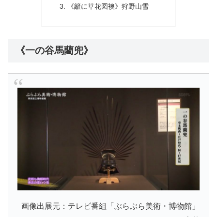
《籬に草花図襖》狩野山雪
《一の谷馬藺兜》
画像出展元：テレビ番組「ぶらぶら美術・博物館」