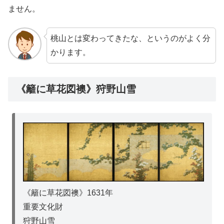
ません。
桃山とは変わってきたな、というのがよく分
かります。
《籬に草花図襖》狩野山雪
《籬に草花図襖》1631年
重要文化財
狩野山雪