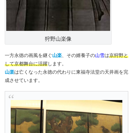
狩野山楽像
一方永徳の画風を継ぐ
山楽
、その婿養子の
山雪
は
京狩野と
して京都舞台に活躍
します。
山楽
は亡くなった永徳の代わりに東福寺法堂の天井画を完
成させています。