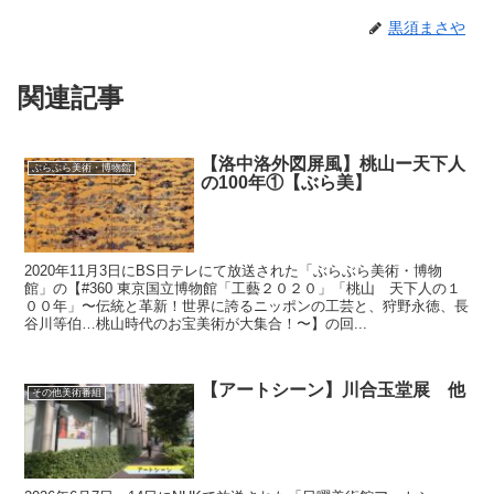
黒須まさや
関連記事
【洛中洛外図屏風】桃山ー天下人
ぶらぶら美術・博物館
の100年①【ぶら美】
2020年11月3日にBS日テレにて放送された「ぶらぶら美術・博物
館」の【#360 東京国立博物館「工藝２０２０」「桃山 天下人の１
００年」〜伝統と革新！世界に誇るニッポンの工芸と、狩野永徳、長
谷川等伯…桃山時代のお宝美術が大集合！〜】の回...
【アートシーン】川合玉堂展 他
その他美術番組