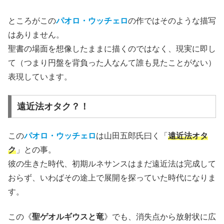
ところがこの
パオロ・ウッチェロ
の作ではそのような描写
はありません。
聖書の場面を想像したままに描くのではなく、現実に即し
て（つまり円盤を背負った人なんて誰も見たことがない）
表現しています。
遠近法オタク？！
この
パオロ・ウッチェロ
は山田五郎氏曰く「
遠近法オタ
ク
」との事。
彼の生きた時代、初期ルネサンスはまだ遠近法は完成して
おらず、いわばその途上で展開を探っていた時代になりま
す。
この《
聖ゲオルギウスと竜
》でも、消失点から放射状に広