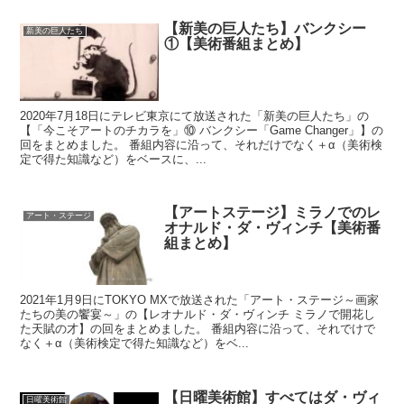
【新美の巨人たち】バンクシー
新美の巨人たち
①【美術番組まとめ】
2020年7月18日にテレビ東京にて放送された「新美の巨人たち」の
【「今こそアートのチカラを」⑩ バンクシー「Game Changer」】の
回をまとめました。 番組内容に沿って、それだけでなく＋α（美術検
定で得た知識など）をベースに、...
【アートステージ】ミラノでのレ
アート・ステージ
オナルド・ダ・ヴィンチ【美術番
組まとめ】
2021年1月9日にTOKYO MXで放送された「アート・ステージ～画家
たちの美の饗宴～」の【レオナルド・ダ・ヴィンチ ミラノで開花し
た天賦の才】の回をまとめました。 番組内容に沿って、それでけで
なく＋α（美術検定で得た知識など）をベ...
【日曜美術館】すべてはダ・ヴィ
日曜美術館