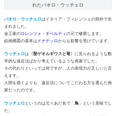
れたパオロ・ウッチェロ
パオロ・ウッチェロ
はイタリア・フィレンツェの郊外で生
まれました。
金工家の
ロレンツォ・ギベルティ
の元で修業します。
絵画構図の基本は
ドナテッロ
からも影響を受けています。
ウッチェロ
は《
聖ゲオルギウスと竜
》に見られるような数
学的な遠近法ばかり考えているような画家でした。
その代わりといっては何ですが、人の表現力が乏しいと言
えます。
人間を描くよりも、遠近法についてこだわる方を選んだ画
家だったのです。
ウッチェロ
というのは元々あだ名で「
鳥
」という意味でし
た。