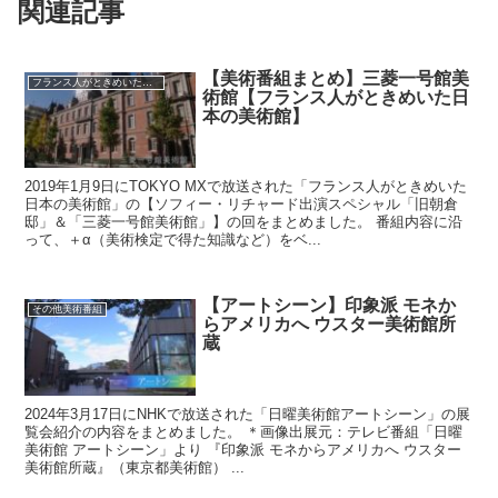
関連記事
【美術番組まとめ】三菱一号館美
フランス人がときめいた日本の美術館
術館【フランス人がときめいた日
本の美術館】
2019年1月9日にTOKYO MXで放送された「フランス人がときめいた
日本の美術館」の【ソフィー・リチャード出演スペシャル「旧朝倉
邸」＆「三菱一号館美術館」】の回をまとめました。 番組内容に沿
って、＋α（美術検定で得た知識など）をベ...
【アートシーン】印象派 モネか
その他美術番組
らアメリカへ ウスター美術館所
蔵
2024年3月17日にNHKで放送された「日曜美術館アートシーン」の展
覧会紹介の内容をまとめました。 ＊画像出展元：テレビ番組「日曜
美術館 アートシーン」より 『印象派 モネからアメリカへ ウスター
美術館所蔵』（東京都美術館） ...