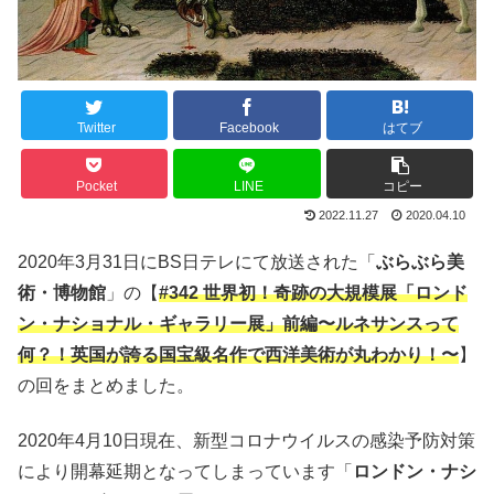
Twitter
Facebook
はてブ
Pocket
LINE
コピー
2022.11.27
2020.04.10
2020年3月31日にBS日テレにて放送された「
ぶらぶら美
術・博物館
」の【
#342 世界初！奇跡の大規模展「ロンド
ン・ナショナル・ギャラリー展」前編〜ルネサンスって
何？！英国が誇る国宝級名作で西洋美術が丸わかり！〜
】
の回をまとめました。
2020年4月10日現在、新型コロナウイルスの感染予防対策
により開幕延期となってしまっています「
ロンドン・ナシ