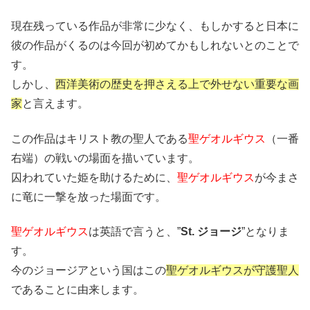
現在残っている作品が非常に少なく、もしかすると日本に
彼の作品がくるのは今回が初めてかもしれないとのことで
す。
しかし、
西洋美術の歴史を押さえる上で外せない重要な画
家
と言えます。
この作品はキリスト教の聖人である
聖ゲオルギウス
（一番
右端）の戦いの場面を描いています。
囚われていた姫を助けるために、
聖ゲオルギウス
が今まさ
に竜に一撃を放った場面です。
聖ゲオルギウス
は英語で言うと、”
St. ジョージ
”となりま
す。
今のジョージアという国はこの
聖ゲオルギウスが守護聖人
であることに由来します。