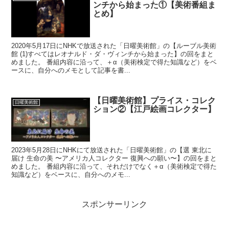
ンチから始まった①【美術番組ま
とめ】
2020年5月17日にNHKで放送された「日曜美術館」の【ルーブル美術
館 (1)すべてはレオナルド・ダ・ヴィンチから始まった】の回をまと
めました。 番組内容に沿って、＋α（美術検定で得た知識など）をベ
ースに、自分へのメモとして記事を書...
【日曜美術館】プライス・コレク
日曜美術館
ション②【江戸絵画コレクター】
2023年5月28日にNHKにて放送された「日曜美術館」の【選 東北に
届け 生命の美 〜アメリカ人コレクター 復興への願い〜】の回をまと
めました。 番組内容に沿って、それだけでなく＋α（美術検定で得た
知識など）をベースに、自分へのメモ...
スポンサーリンク