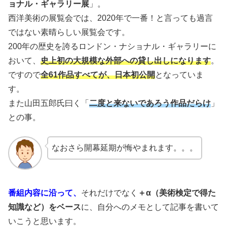
ョナル・ギャラリー展
」。
西洋美術の展覧会では、2020年で一番！と言っても過言
ではない素晴らしい展覧会です。
200年の歴史を誇るロンドン・ナショナル・ギャラリーに
おいて、
史上初の大規模な外部への貸し出しになります
。
ですので
全61作品すべてが、日本初公開
となっていま
す。
また山田五郎氏曰く「
二度と来ないであろう作品だらけ
」
との事。
なおさら開幕延期が悔やまれます。。。
番組内容に沿って、
それだけでなく
＋α（美術検定で得た
知識など）をベース
に、自分へのメモとして記事を書いて
いこうと思います。