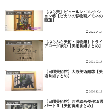
【ぶら美】ビュールレ･コレクシ
ぶらぶら美術・博物館
ョン⑥【ピカソの静物画／モネの
睡蓮】
2021.04.14
【ぶらぶら美術・博物館】トライ
ぶらぶら美術・博物館
アローグ展①【美術番組まとめ】
2021.02.17
【日曜美術館】大原美術館②【美
日曜美術館
術番組まとめ】
2020.12.13
【日曜美術館】西洋絵画傑作15選
日曜美術館
パート９【美術番組まとめ】