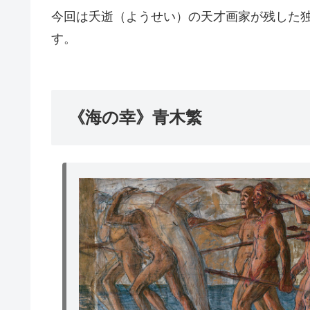
今回は夭逝（ようせい）の天才画家が残した
す。
《海の幸》青木繁