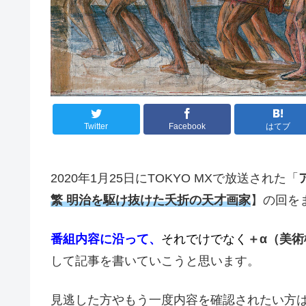
Twitter
Facebook
はてブ
2020年1月25日にTOKYO MXで放送された「
繁 明治を駆け抜けた夭折の天才画家
】の回を
番組内容に沿って、
それでけでなく
＋α（美
して記事を書いていこうと思います。
見逃した方やもう一度内容を確認されたい方