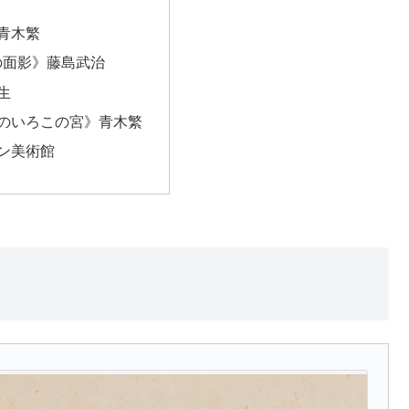
青木繁
の面影》藤島武治
生
のいろこの宮》青木繁
ン美術館