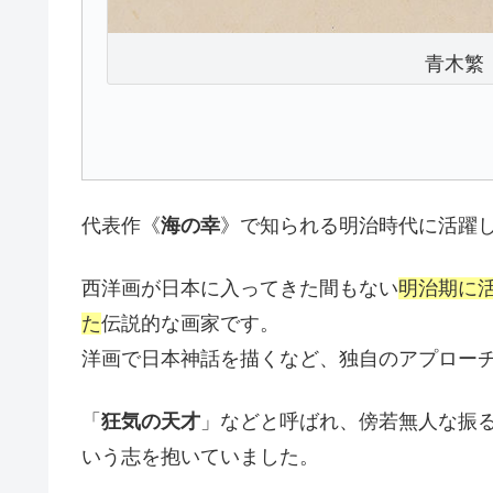
青木繁（
代表作《
海の幸
》で知られる明治時代に活躍
西洋画が日本に入ってきた間もない
明治期に
た
伝説的な画家です。
洋画で日本神話を描くなど、独自のアプロー
「
狂気の天才
」などと呼ばれ、傍若無人な振
いう志を抱いていました。