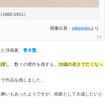
1882-1911）
画像出展：
wikipedia
より
した洋画家、
青木繁
。
活躍
し、数々の傑作を残すも、
28歳の若さで亡くなっ
チで作品を残しました。
る舞いもあったようですが、画家として大成したいと