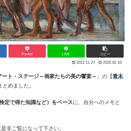
Pocket
LINE
コピー
2022.11.27
2020.02.10
アート・ステージ～画家たちの美の饗宴～
」の【
青木
まとめました。
術検定で得た知識など）をベース
に、自分へのメモと
は是非ご覧になって下さい。