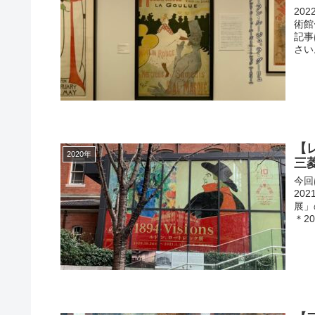
20
術館
記事
さい
【レ
2020年
三
今回
20
展」
＊202