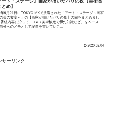
アート・ステージ】画家が描いたパリの夜【美術番
まとめ】
19年9月21日にTOKYO MXで放送された「アート・ステージ～画家
の美の饗宴～」の【画家が描いたパリの夜】の回をまとめまし
 番組内容に沿って、＋α（美術検定で得た知識など）をベース
自分へのメモとして記事を書いていこ...
2020.02.04
ンサーリンク