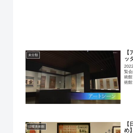
【
未分類
ッタ
20
覧会
術館
術館
【
日曜美術館
め