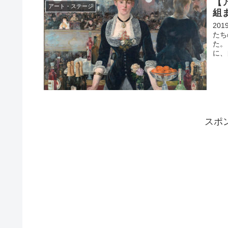
【
アート・ステージ
組
20
たち
た。
に、
スポ