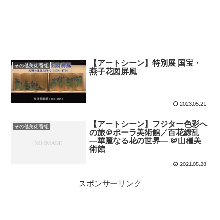
【アートシーン】特別展 国宝・
その他美術番組
燕子花図屏風
2023.05.21
【アートシーン】フジター色彩へ
その他美術番組
の旅＠ポーラ美術館／百花繚乱
―華麗なる花の世界― ＠山種美
術館
2021.05.28
スポンサーリンク