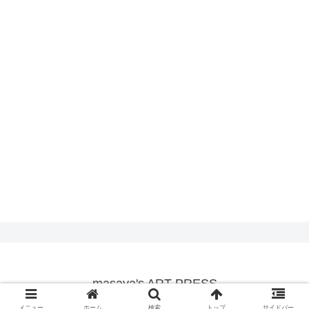
masaya's ART PRESS
© 2020 masaya's ART PRESS.
メニュー
ホーム
検索
トップ
サイドバー