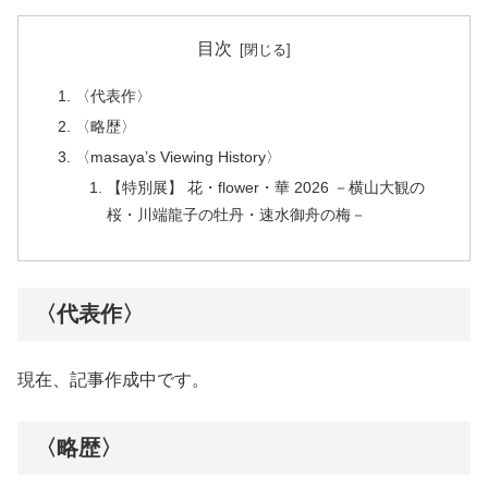
目次
〈代表作〉
〈略歴〉
〈masaya’s Viewing History〉
【特別展】 花・flower・華 2026 －横山大観の
桜・川端龍子の牡丹・速水御舟の梅－
〈代表作〉
現在、記事作成中です。
〈略歴〉