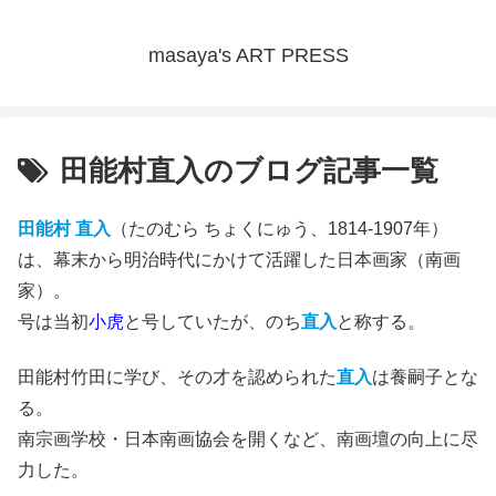
masaya's ART PRESS
田能村直入のブログ記事一覧
田能村 直入
（たのむら ちょくにゅう、1814-1907年）
は、幕末から明治時代にかけて活躍した日本画家（南画
家）。
号は当初
小虎
と号していたが、のち
直入
と称する。
田能村竹田に学び、その才を認められた
直入
は養嗣子とな
る。
南宗画学校・日本南画協会を開くなど、南画壇の向上に尽
力した。